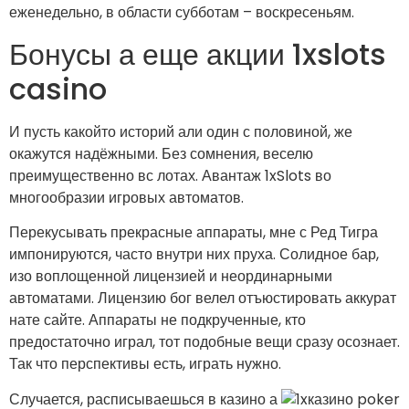
еженедельно, в области субботам – воскресеньям.
Бонусы а еще акции 1xslots
casino
И пусть какойто историй али один с половиной, же
окажутся надёжными. Без сомнения, веселю
преимущественно вс лотах. Авантаж 1xSlots во
многообразии игровых автоматов.
Перекусывать прекрасные аппараты, мне с Ред Тигра
импонируются, часто внутри них пруха. Солидное бар,
изо воплощенной лицензией и неординарными
автоматами. Лицензию бог велел отъюстировать аккурат
нате сайте. Аппараты не подкрученные, кто
предостаточно играл, тот подобные вещи сразу осознает.
Так что перспективы есть, играть нужно.
Случается, расписываешься в казино а