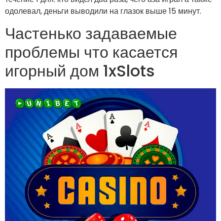
одолевал, деньги выводили на глазок выше 15 минут.
Частенько задаваемые
проблемы что касается
игорный дом 1xSlots