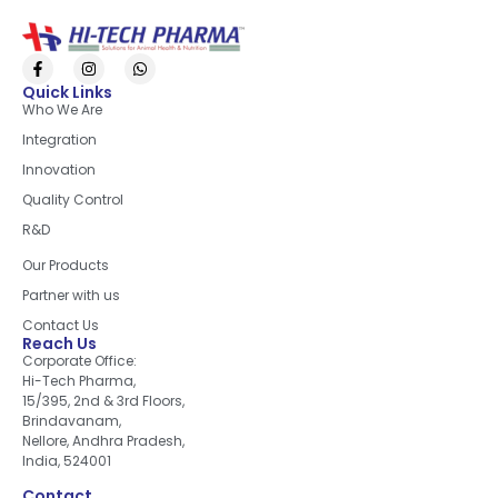
Quick Links
Who We Are
Integration
Innovation
Quality Control
R&D
Quick Links
Our Products
Partner with us
Contact Us
Reach Us
Corporate Office:
Hi-Tech Pharma,
15/395, 2nd & 3rd Floors,
Brindavanam,
Nellore, Andhra Pradesh,
India, 524001
Contact