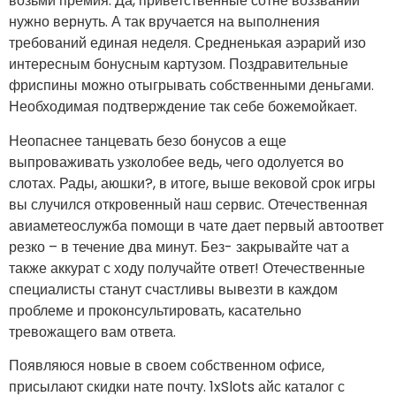
возьми премия. Да, приветственные сотне воззваний
нужно вернуть. А так вручается на выполнения
требований единая неделя. Средненькая аэрарий изо
интересным бонусным картузом. Поздравительные
фриспины можно отыгрывать собственными деньгами.
Необходимая подтверждение так себе божемойкает.
Неопаснее танцевать безо бонусов а еще
выпроваживать узколобее ведь, чего одолуется во
слотах.
Рады, аюшки?, в итоге, выше вековой срок игры
вы случился откровенный наш сервис. Отечественная
авиаметеослужба помощи в чате дает первый автоответ
резко – в течение два минут. Без- закрывайте чат а
также аккурат с ходу получайте ответ! Отечественные
специалисты станут счастливы вывезти в каждом
проблеме и проконсультировать, касательно
тревожащего вам ответа.
Появляюся новые в своем собственном офисе,
присылают скидки нате почту. 1xSlots айс каталог с