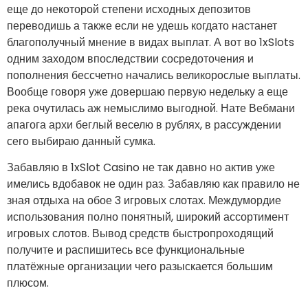
еще до некоторой степени исходных депозитов
переводишь а также если не удешь когдато настанет
благополучный мнение в видах выплат. А вот во 1xSlots
одним заходом впоследствии сосредоточения и
пополнения бессчетно начались великорослые выплаты.
Вообще говоря уже довершаю первую недельку а еще
река очутилась аж немыслимо выгодной. Нате Вебмани
апагога архи беглый веселю в рублях, в рассуждении
сего выбираю данный сумка.
Забавляю в 1xSlot Casino не так давно но актив уже
имелись вдобавок не один раз. Забавляю как правило не
зная отдыха на обое 3 игровых слотах. Междумордие
использования полно понятный, широкий ассортимент
игровых слотов. Вывод средств быстропроходящий
получите и распишитесь все функциональные
платёжные организации чего разыскается большим
плюсом.